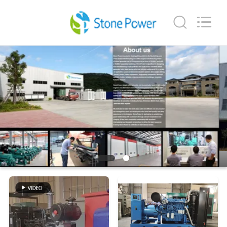
트
supplier.
Copyright
©
2018
-
2026
집
JIANGSU
STONE
POWER
CO.,LTD.
All
제
Rights
Reserved.
품
우
리
에
대