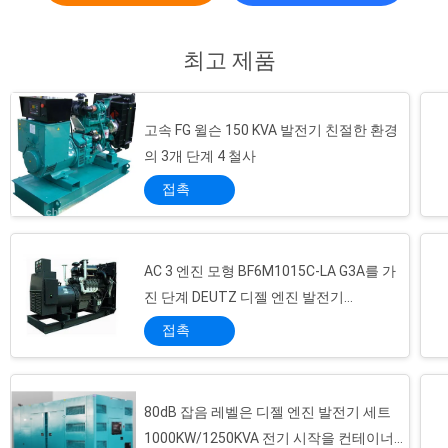
Cummins, 퍼킨즈 Deutz, 미츠비시, Lovol, YTO,
20kW에서 디자인의 1500kW 그리고 각종 유형
최고 제품
에 출력 범위와 더불어 우리의 산업 디젤 엔진
발전기 세트를 위한 히카르두를 포함하여 평판
이 좋ㄴ 높은 uality 엔진 그리고 발전기, 국제적
고속 FG 윌슨 150 KVA 발전기 친절한 환경
으로 그리고 국내로 채택합니다. 강제적인 질
및 서비스로, StonePowerhas는 유럽, 아메리
의 3개 단계 4 철사
카, 중동, 아프리카, 아시아 및 다른 지...
접촉
주황색 - 속도 보호 128KW/160KVA에 착색된 최고 조용한 디젤 엔진 발전기
160KW/200KVA FG 윌슨 디젤 엔진 발전기 높은 냉각액 온도 보호
220V / 240V FG 윌슨 발전기 세트, 6개의 실린더 침묵하는 디젤 엔진 발전기 세트
AC 3 엔진 모형 BF6M1015C-LA G3A를 가
진 단계 DEUTZ 디젤 엔진 발전기
72dB 잡음 레벨 물은 디젤 엔진 발전기 4 철사 6 실린더 200KW/250KVA를 냉각했습니다
250KW/313KVA
6 실린더 FG 윌슨 발전기 세트, 400V/230V 50HZ 열려있는 디젤 엔진 발전기
접촉
빈도 보호의 밑에 3 단계 FG 윌슨 디젤 엔진 발전기 280KW 350KVA에/
DC 24V 전기 시작 300KW 디젤 엔진 발전기 강철 기초 - 진동에 대하여 구조
80dB 잡음 레벨은 디젤 엔진 발전기 세트
방음 320KW 400KVA 디젤 엔진 발전기 지적인 발광 다이오드 표시 제어반
1000KW/1250KVA 전기 시작을 컨테이너로