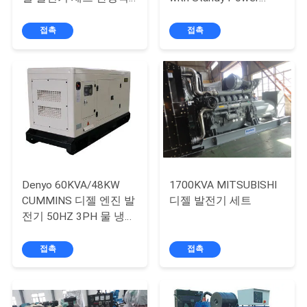
인 성능을 위해 물 냉각
1320KVA/1100KW
연
접촉
접촉
락
주
세
요
인
Denyo 60KVA/48KW
1700KVA MITSUBISHI
CUMMINS 디젤 엔진 발
디젤 발전기 세트
용
전기 50HZ 3PH 물 냉각
세륨은 찬성했습니다
문
접촉
접촉
을
요