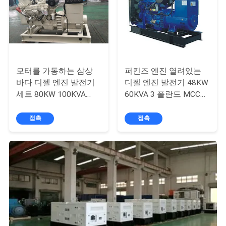
구
하
세
요
모터를 가동하는 삼상
퍼킨즈 엔진 열려있는
바다 디젤 엔진 발전기
디젤 엔진 발전기 48KW
세트 80KW 100KVA
60KVA 3 폴란드 MCCB
사
60Hz 24VDC
차단기
접촉
접촉
이
트
맵
PRIVACY
POLICY