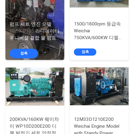
하
여
1500/1800rpm 등급속
펌프 세트 엔진 모델
공
Weichai
6B5.9-P130 라디에이터
750KVA/600KW 디젤
유니버설 결합 물 펌프
장
발전기 세트
200L 통합 기본 연료 탱
6M33D725E310 엔진
크와 함께 강철 기본 프
접촉
접촉
여
모델 및 15.7L/h 연료 소
레임
비
행
품
질
관
200KVA/160KW 웨이차
12M33D1210E200
리
이 WP10D200E200 디
Weichai Engine Model
젤 발전기 세트 안정적
with Standy Power