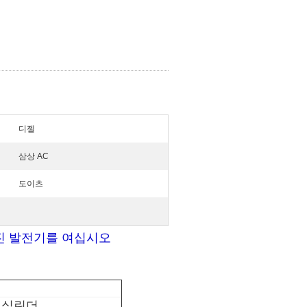
디젤
삼상 AC
도이츠
젤 엔진 발전기를 여십시오
 실린더