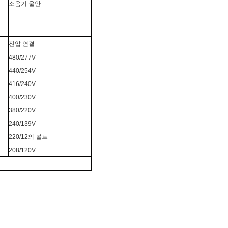
소음기 울안
전압 연결
480/277V
440/254V
416/240V
400/230V
380/220V
240/139V
220/12의 볼트
208/120V