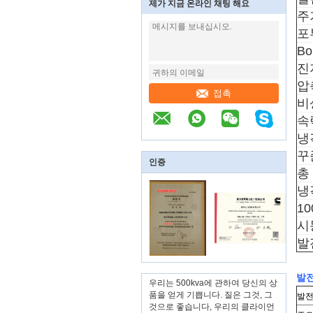
제가 지금 온라인 채팅 해요
주
포
Bo
진
압
접촉
비
속
냉
꾸
인증
총
냉
1
시
발
발전
우리는 500kva에 관하여 당신의 상
품을 얻게 기쁩니다. 질은 그것, 그
발전
것으로 좋습니다, 우리의 클라이언