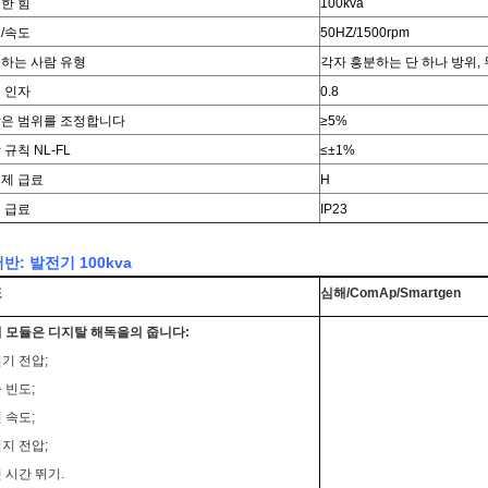
한 힘
100kva
/속도
50HZ/1500rpm
하는 사람 유형
각자 흥분하는 단 하나 방위,
 인자
0.8
은 범위를 조정합니다
≥5%
 규칙 NL-FL
≤±1%
제 급료
H
 급료
IP23
반: 발전기 100kva
표
심해/ComAp/Smartgen
 모듈은 디지탈 해독을의 줍니다:
기 전압;
 빈도;
 속도;
지 전압;
 시간 뛰기.