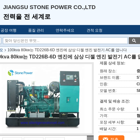
JIANGSU STONE POWER CO.,LTD
전력을 전 세계로
공장 여행
품질 관리
연락주세요
견적 요청
오
100kva 80kw는 TD226B-6D 엔진에 삼상 디젤 엔진 발전기 AC를 엽니다
0kva 80kw는 TD226B-6D 엔진에 삼상 디젤 엔진 발전기 AC를
제품 상세 정보:
원래 장소:
브랜드 이름:
S
인증:
C
모델 번호:
S
결제 및 배송 조건:
최소 주문 수량:
1
가격:
협
포장 세부 사항:
플
배달 시간:
1
접촉