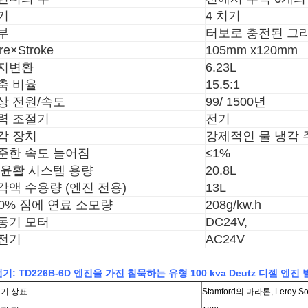
기
4 치기
부
터보로 충전된 그
re×Stroke
105mm x120mm
지변환
6.23L
축 비율
15.5:1
상 전원/속도
99/ 1500년
력 조절기
전기
각 장치
강제적인 물 냉각 
준한 속도 늘어짐
≤1%
 윤활 시스템 용량
20.8L
각액 수용량 (엔진 전용)
13L
00% 짐에 연료 소모량
208g/kw.h
동기 모터
DC24V,
전기
AC24V
기: TD226B-6D 엔진을 가진 침묵하는 유형 100 kva Deutz 디젤 엔진
기 상표
Stamford의 마라톤, Leroy Som