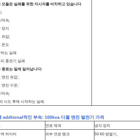
 모듈은 실패를 위한 지시자를 비치하고 있습니다
:
/저속,
 정지
 유압;
 온도
하는 실패
리 충전기 실패
 종료는 밑에 일어납니다:
 엔진 유압;
 엔진 수온;
/저속;
의 시도 후에 시작하는 실패.
 addtional적인 부속
: 100kva 디젤 엔진 발전기 가격
진
연료 체계
냉각 장치
액 히이터
외부 연료 탱크
50-60 방열기,