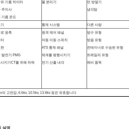
유 기름 히이터
물 분리기
먼 방열기
 주지사
냉각탑
 기름 온도
전기
통제 시스템
다른 사람
로 응축
원격 제어 패널
방수 유형
이터
자동 이동 스위치
방음 유형
원한
ATS 통제 패널
컨테이너로 수송된 유형
 발전기 PMG
체계를 평행시키기
트레일러 유형
시키기CT를 위해 하락
전기 산출 내각
예비 품목
kv의 고전압, 6.6kv, 10.5kv, 13.8kv 등은 유효합니다
 설명