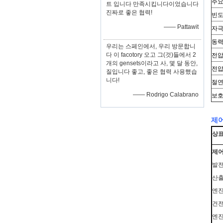
주요
트 입니다 만족시킵니다이었습니다
진짜로 좋은 협력!
빈도
—— Pattawit
자극
동력
우리는 스페인에서, 우리 방문합니
다 이 facotory 오고 그(것)들에서 2
전압
개의 gensets이라고 사, 몇 달 동안,
전압
질입니다 좋고, 좋은 협력 사용했습
니다!
절연
—— Rodrigo Calabrano
보호
제어
상
제어
발전
산출
엔진
건전
엔진