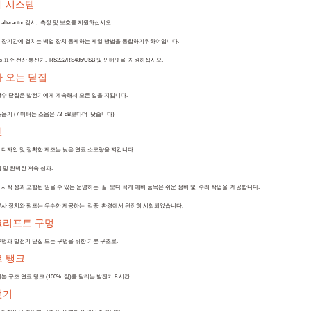
제 시스템
lterantor 감시
,
측정 및 보호를 지원하십시오
.
 장기간에 걸치는
백업 장치 통제하는 제일 방법을 통합하기위하여
입니다
.
us 표준 전산 통신기
,
RS232/RS485/USB 및 인터넷을
지원하십시오.
 오는 닫집
방수 닫집은 발전기에게 계속해서 모든 일을 지킵니다.
음기 (7 미터는 소음은 7
3
dB보다
더
낮습니다)
진
 디자인 및 정확한 제조는 낮은 연료 소모량을 지킵니다.
 및 완벽한 저속 성과.
 시작 성과 포함된 믿을 수 있는 운영하는
질
보다 적게 예비 품목은 쉬운 정비 및
수리 작업을
제공합니다.
분사 장치와 펌프는 우수한 제공하는
각종
환경에서 완전히 시험되었습니다
.
크리프트 구멍
구멍
과 발전기 닫집 드는 구멍을 위한 기본 구조로
.
 탱크
본 구조 연료 탱크 (
100%
짐)를 달리는 발전기 8 시간
전기