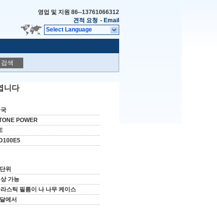
영업 및 지원
86--13761066312
견적 요청
-
Email
Select Language
검색
 엽니다
중국
TONE POWER
E
D100E5
 단위
상 가능
라스틱 필름이 나 나무 케이스
 달에서