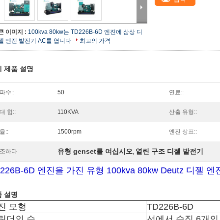
큰 이미지 :
100kva 80kw는 TD226B-6D 엔진에 삼상 디
젤 엔진 발전기 AC를 엽니다
최고의 가격
 제품 설명
파수::
50
연료::
대 힘::
110KVA
산출 유형::
율::
1500rpm
엔진 상표::
유형 genset를 여십시오
열린 구조 디젤 발전기
조하다:
,
226B-6D 엔진을 가진 유형 100kva 80kw Deutz 디
 설명
진 모형
TD226B-6D
린더의 수
선에서 수직 6개의