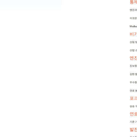
통
엔진과 a
이것은
Modb
비가
산업 
산업 소
엔
진보된
강한 힘
우수한
연료 
포
상승 
연료
기준 기
발