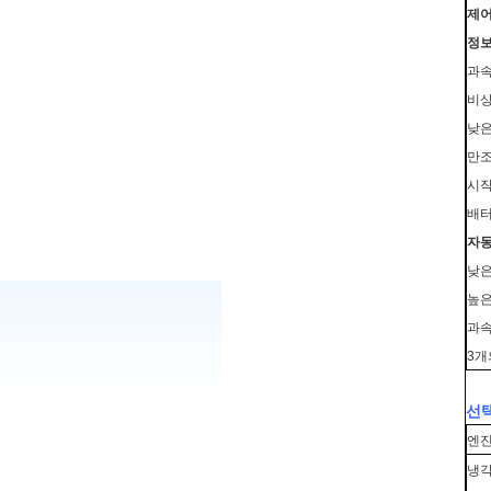
제어
정보
과속
비상
낮은
만조
시작
배터
자동
낮은
높은
과속
3개
선택
엔
냉각