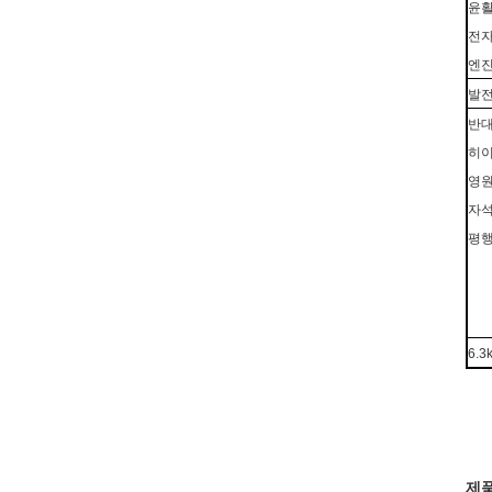
윤활
전자
엔진
발
반대
히
영
자석
평행
6.3
제품