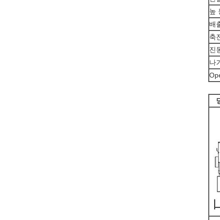
높
배
축
진
나
Op