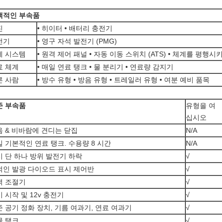
택적인 부속품
진
• 히이터 • 배터리 충전기
전기
• 영구 자석 발전기 (PMG)
제 시스템
• 원격 제어 패널 • 자동 이동 스위치 (ATS) • 체계를 평행시
료 체계
• 매일 연료 탱크 • 물 분리기 • 연료량 감지기
른 사람
• 방수 유형 • 방음 유형 • 트레일러 유형 • 여분 예비 품목
준 부속품
유형을 여
십시오
음 & 비바람에 견디는 닫집
N/A
 기본적인 연료 탱크. 수용량 8 시간
N/A
시 단 하나 방위 발전기 하락
√
적인 발광 다이오드 표시 제어반
√
력 조절기
√
 시작 및 12v 충전기
√
 공기 정화 장치, 기름 여과기, 연료 여과기
√
물 탱크
√