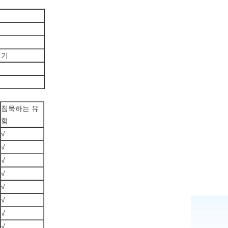
키기
침묵하는 유
형
√
√
√
√
√
√
√
√