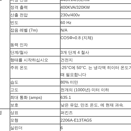
정격 출력
400KVA/320KW
산출 전압
230v/400v
빈도
60 Hz
잡음 레벨 (7m)
N/A
COSΦ=0.8 (지체)
동력 인자
단계/철사
3개 단계 4 철사
형태를 시작하십시오
건전지
주위 온도
-25°C에 50°C. 는 냉각액 히이터 온도
때 필요합니다
습도
80% 미만
고도
천개의 (1000년) 미터 이하
최대 통화 (amps)
635.1
보호
낮은 유압, 만조 온도, 에 현재 과속.
진
상표
퍼킨즈
모형
2206A-E13TAG5
실린더
6