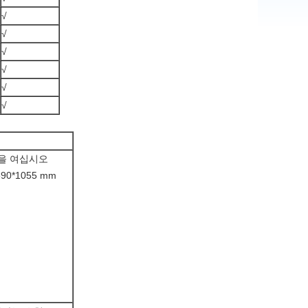
√
√
√
√
√
√
을 여십시오
590*1055 mm