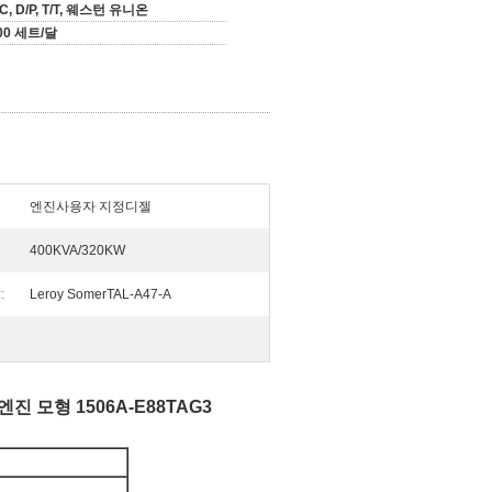
/C, D/P, T/T, 웨스턴 유니온
00 세트/달
엔진사용자 지정디젤
400KVA/320KW
:
Leroy SomerTAL-A47-A
진 모형 1506A-E88TAG3