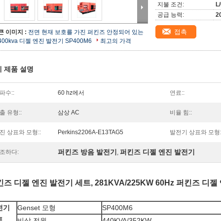
지불 조건:
L
공급 능력:
2
접촉
큰 이미지 :
전면 현재 보호를 가진 퍼킨즈 안정되어 있는
400kva 디젤 엔진 발전기 SP400M6
최고의 가격
 제품 설명
파수::
60 hz에서
연료::
출 유형::
삼상 AC
비율 힘::
진 상표와 모형::
Perkins2206A-E13TAG5
발전기 상표와 모형:
퍼킨즈 방음 발전기
퍼킨즈 디젤 엔진 발전기
조하다:
,
즈 디젤 엔진 발전기 세트, 281KVA/225KW 60Hz 퍼킨즈 디젤 엔
전기
Genset 모형
SP400M6
트
비상 전원
440KVA/352KW