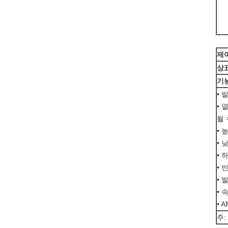
제
상
기능
•
• 
될
• 
• 
• 
• 
• 
• 
• 
주