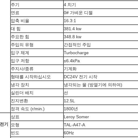
주기
4 치기
연료
0# 가벼운 디젤
압축 비율
16.3:1
대 힘
381.4 kw
주요한 힘
348.8 kw
주입의 유형
간접적인 주입
입구 체계
Turbocharge
입구 저항
≤6.4kPa
주지사/종류
기계화
형태를 시작하십시오
DC24V 전기 시작
냉각 장치
냉각되는 물 (방열기에 의하여)
실린더 배치
선
진지변환
12.5L
정격 속도 (r/min.)
1800년
상표
Leroy Somer
전기
모형
TAL-A47-A
빈도
60Hz