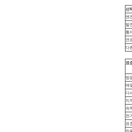
선
엔
발
통
연
다
표
방
매일
다
지
속
전기
표준
찬