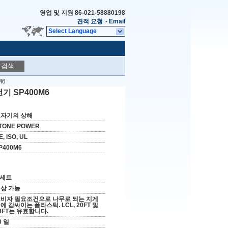
영업 및 지원
86-021-58880198
견적 요청
-
Email
Select Language
검색
M6
기 SP400M6
자기의 상해
TONE POWER
E, ISO, UL
P400M6
 세트
상 가능
비자 필요조건으로 나무로 되는 지게
에 감싸이는 플라스틱. LCL, 20FT 및
0FT는 유효합니다.
0 일