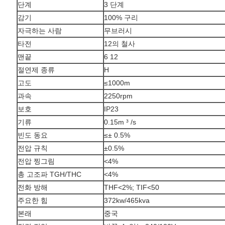
단계
3 단계
감기
100% 구리
자극하는 사람
무브러시
타전
12의 철사
맨끝
6 12
절연제 종류
H
고도
≤1000m
과속
2250rpm
보호
IP23
기류
0.15m ³ /s
빈도 동요
≤± 0.5%
전압 규칙
±0.5%
전압 찡그림
<4%
총 고조파 TGH/THC
<4%
전화 방해
THF<2%; TIF<50
주요한 힘
372kw/465kva
본래
중국