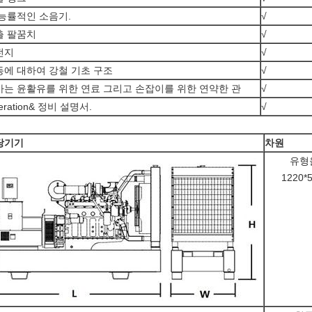
 능률적인 소음기.
√
출 팔꿈치
√
전지
√
동에 대하여 강철 기초 구조
√
가는 윤활유를 위한 연료 그리고 손잡이를 위한 연약한 관
√
eration& 정비 설명서.
√
당기기
차원
유형
1220*