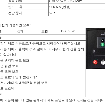
정격 전압
바꿀 수 있는 240/120V
빈도 규칙
≤± 0.5% (안정)
전압 통제
AVR
어반
의 기술적인 모수
:
표
심해
모형
DSE6020
:
 발전기 세트 수동으로/자동적으로 시작하거나 멈추십시오
열리는 제어기 출력이 것과 같이 미리 데우고/한가 산출 정의
 수 있습니다
높은 냉각액 온도 보호
낮은 유압 보호
하중 초과 보호
빈도 보호의 밑에 발전기에/
발전기에/의 밑에/불균형 전압 보호
속도 보호에
AMF
: 이 기능이 분야에 있는 관제사의 세트 포인트에 달려 있다는 것을 나타내