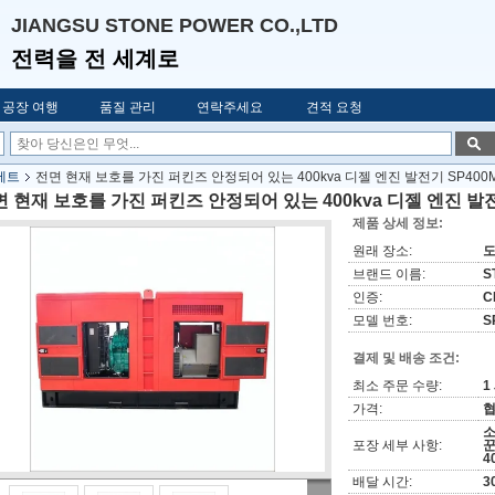
JIANGSU STONE POWER CO.,LTD
전력을 전 세계로
공장 여행
품질 관리
연락주세요
견적 요청
 세트
전면 현재 보호를 가진 퍼킨즈 안정되어 있는 400kva 디젤 엔진 발전기 SP400
 현재 보호를 가진 퍼킨즈 안정되어 있는 400kva 디젤 엔진 발전
제품 상세 정보:
원래 장소:
도
브랜드 이름:
S
인증:
C
모델 번호:
S
결제 및 배송 조건:
최소 주문 수량:
1
가격:
협
소
포장 세부 사항:
꾼
4
배달 시간:
3