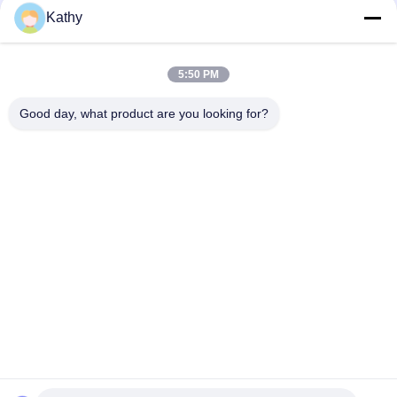
Kathy
펄킨스 발전기 13KVA/10KW 정량 전력 레로이 소머 주변 온도
-25°C ~ 50°C
5:50 PM
펄킨스 발전기 10KVA/8KW 정량 전력 레로이 소머 주변 온도
-25°C ~ 50°C
Good day, what product are you looking for?
모든
침묵하는 디젤 엔진 
Cummins 디젤 엔진 
발전기 세트
발전기 세트
Perkins 디젤 엔진 발
Deutz 디젤 엔진 발
전기 세트
전기 세트
미츠비시 디젤 엔진 
선박용 디젤 발전기 
발전기 세트
세트
세트 웨이차이 디젤 
Cummins 해병 엔진
엔진 발전기