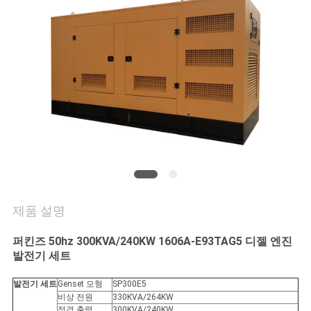
연
락
주
세
요
인
제품 설명
용
문
퍼킨즈 50hz 300KVA/240KW 1606A-E93TAG5 디젤 엔진
발전기 세트
을
발전기 세트
Genset 모형
SP300E5
요
비상 전원
330KVA/264KW
정격 출력
300KVA/240KW