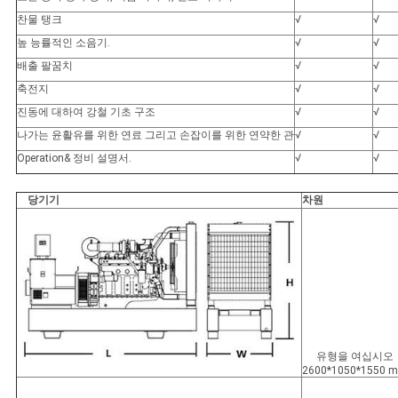
찬물 탱크
√
√
높 능률적인 소음기.
√
√
배출 팔꿈치
√
√
축전지
√
√
진동에 대하여 강철 기초 구조
√
√
나가는 윤활유를 위한 연료 그리고 손잡이를 위한 연약한 관
√
√
Operation& 정비 설명서.
√
√
당기기
차원
유형을 여십시오
2600*1050*1550 