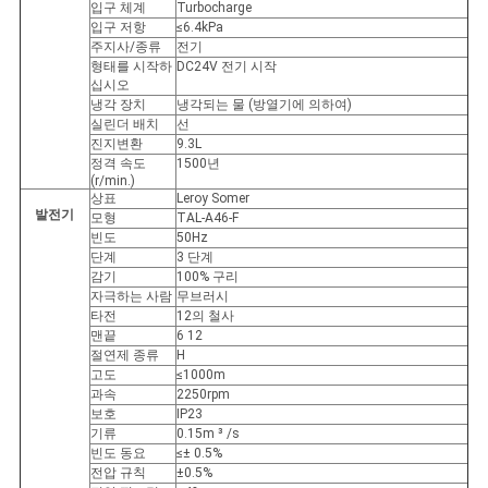
입구 체계
Turbocharge
입구 저항
≤6.4kPa
주지사/종류
전기
형태를 시작하
DC24V 전기 시작
십시오
냉각 장치
냉각되는 물 (방열기에 의하여)
실린더 배치
선
진지변환
9.3L
정격 속도
1500년
(r/min.)
상표
Leroy Somer
발전기
모형
TAL-A46-F
빈도
50Hz
단계
3 단계
감기
100% 구리
자극하는 사람
무브러시
타전
12의 철사
맨끝
6 12
절연제 종류
H
고도
≤1000m
과속
2250rpm
보호
IP23
기류
0.15m ³ /s
빈도 동요
≤± 0.5%
전압 규칙
±0.5%