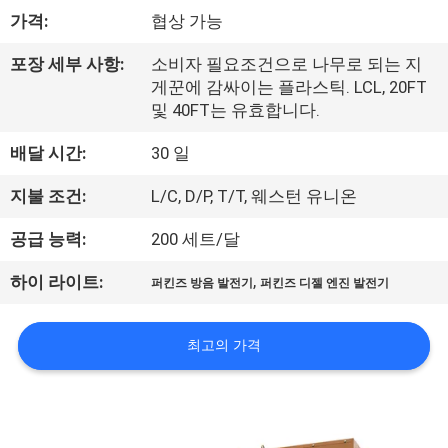
하
가격:
협상 가능
여
포장 세부 사항:
소비자 필요조건으로 나무로 되는 지
게꾼에 감싸이는 플라스틱. LCL, 20FT
공
및 40FT는 유효합니다.
장
배달 시간:
30 일
여
지불 조건:
L/C, D/P, T/T, 웨스턴 유니온
행
공급 능력:
200 세트/달
,
하이 라이트:
퍼킨즈 방음 발전기
퍼킨즈 디젤 엔진 발전기
품
질
최고의 가격
관
리