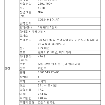
구
산출 전압
230v/400v
빈도
50 Hz
잡음 레벨
N/A
하
(7m)
COSΦ=0.8 (지체)
세
동력 인자
단계/철사
3개 단계 4 철사
요
형태를 시작하
건전지
십시오
주위 온도
-25°C에 45°C. 는 냉각액 히이터 온도가 5°C의 밑
에 있을 때 필요합니다
사
습도
80% 미만
고도
천개의 (1000년) 미터 이하
최대 통화
476.3
이
(amps)
보호
낮은 유압, 만조 온도, 에 현재 과속.
트
엔진
상표
퍼킨즈
모형
1606A-E93TAG5
맵
실린더
6
주기
4 치기
연료
0# 가벼운 디젤
압축 비율
17.2:1
PRIVACY
대 힘
264 kw
주요한 힘
240 kw
POLICY
주입의 유형
간접적인 주입