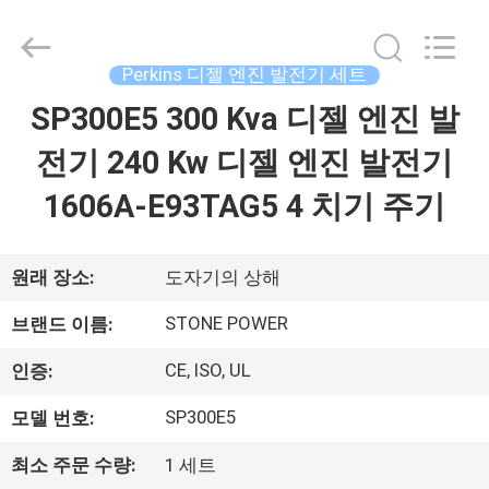
트
supplier.
Copyright
©
Perkins 디젤 엔진 발전기 세트
2018
-
2026
SP300E5 300 Kva 디젤 엔진 발
집
JIANGSU
STONE
POWER
전기 240 Kw 디젤 엔진 발전기
CO.,LTD.
All
제
Rights
1606A-E93TAG5 4 치기 주기
Reserved.
품
원래 장소:
도자기의 상해
우
STONE POWER
브랜드 이름:
리
CE, ISO, UL
인증:
에
SP300E5
모델 번호:
대
최소 주문 수량:
1 세트