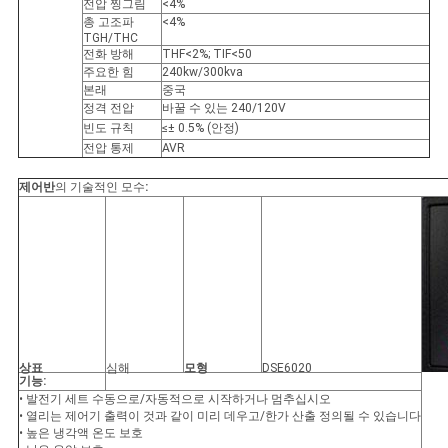
전압 찡그림
<4%
총 고조파
<4%
TGH/THC
전화 방해
THF<2%; TIF<50
주요한 힘
240kw/300kva
본래
중국
정격 전압
바꿀 수 있는 240/120V
빈도 규칙
≤± 0.5% (안정)
전압 통제
AVR
제어반
의 기술적인 모수
:
상표
심해
모형
DSE6020
기능:
• 발전기 세트 수동으로/자동적으로 시작하거나 멈추십시오
• 열리는 제어기 출력이 것과 같이 미리 데우고/한가 산출 정의될 수 있습니다
• 높은 냉각액 온도 보호