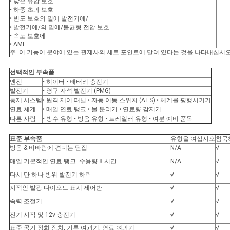
• 낮은 유압 보호
• 하중 초과 보호
• 빈도 보호의 밑에 발전기에/
• 발전기에/의 밑에/불균형 전압 보호
• 속도 보호에
• AMF
주: 이 기능이 분야에 있는 관제사의 세트 포인트에 달려 있다는 것을 나타내십시오
선택적인 부속품
엔진
• 히이터 • 배터리 충전기
발전기
• 영구 자석 발전기 (PMG)
통제 시스템
• 원격 제어 패널 • 자동 이동 스위치 (ATS) • 체계를 평행시키기
연료 체계
• 매일 연료 탱크 • 물 분리기 • 연료량 감지기
다른 사람
• 방수 유형 • 방음 유형 • 트레일러 유형 • 여분 예비 품목
표준 부속품
유형을 여십시오
침묵
방음 & 비바람에 견디는 닫집
N/A
√
매일 기본적인 연료 탱크. 수용량 8 시간
N/A
√
다시 단 하나 방위 발전기 하락
√
√
지적인 발광 다이오드 표시 제어반
√
√
속력 조절기
√
√
전기 시작 및 12v 충전기
√
√
표준 공기 정화 장치, 기름 여과기, 연료 여과기
√
√